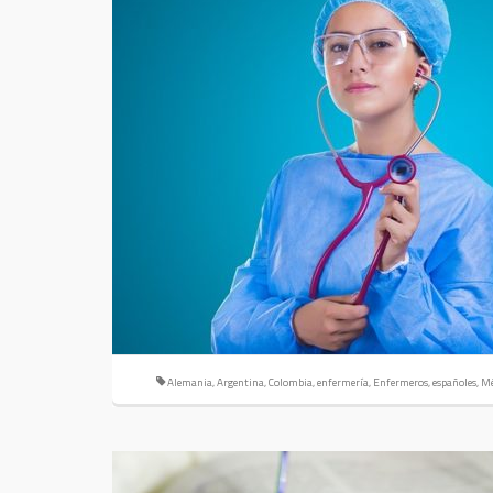
Alemania
,
Argentina
,
Colombia
,
enfermería
,
Enfermeros
,
españoles
,
Mé