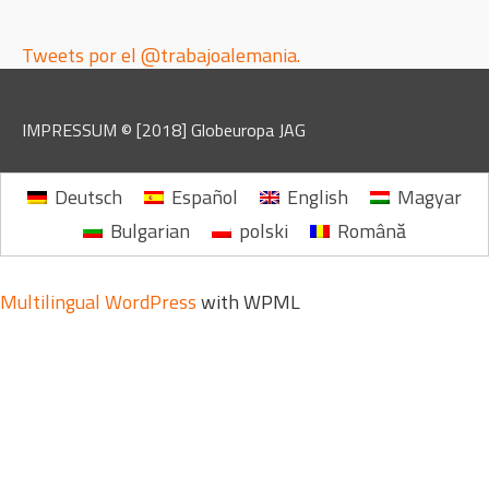
Tweets por el @trabajoalemania.
IMPRESSUM
© [2018]
Globeuropa JAG
Deutsch
Español
English
Magyar
Bulgarian
polski
Română
Multilingual WordPress
with WPML