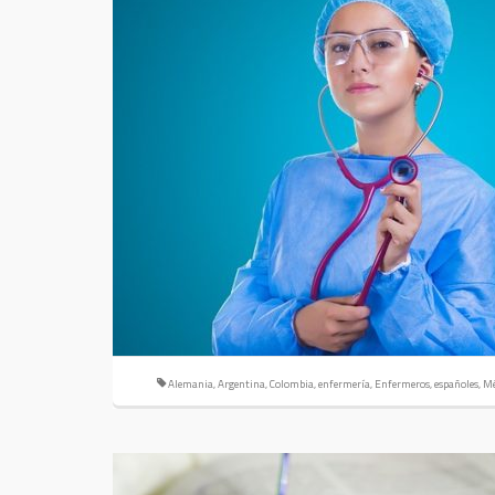
Alemania
,
Argentina
,
Colombia
,
enfermería
,
Enfermeros
,
españoles
,
Mé