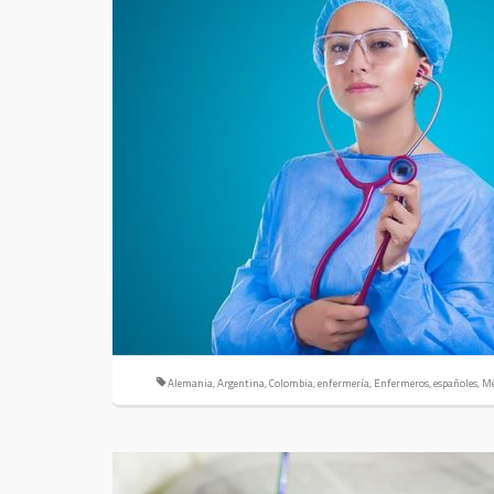
Alemania
,
Argentina
,
Colombia
,
enfermería
,
Enfermeros
,
españoles
,
Mé